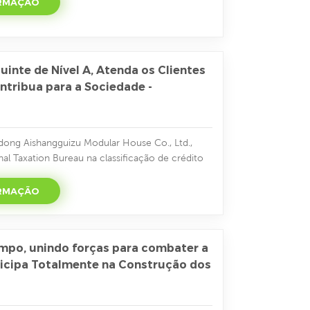
ORMAÇÃO
nto e aplicação" aos numerosos alunos de gu.
mo um neg...
uinte de Nível A, Atenda os Clientes
ntribua para a Sociedade -
ong Aishangguizu Modular House Co., Ltd.,
nal Taxation Bureau na classificação de crédito
 como contribuinte de nível A. Essa conquista
fiança da Guizu em conduzir negócios com
ORMAÇÃO
s e retribuir à sociedade. Desde a sua criação
aderiu...
mpo, unindo forças para combater a
icipa Totalmente na Construção dos