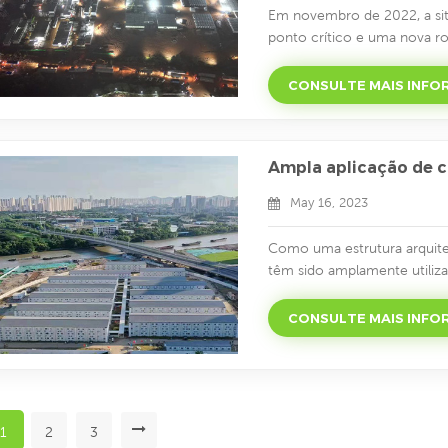
Em novembro de 2022, a s
ponto crítico e uma nova r
Guangdong Cabinets, através 
ativamente envolvidos na c
CONSULTE MAIS INF
Guangzhou, Dongguan, Qing
uma nova onda de casos de
Ampla aplicação de 
May 16, 2023
Como uma estrutura arquitetô
têm sido amplamente utiliz
sua montagem rápida, alta 
solução ideal para habitaçã
CONSULTE MAIS INF
disso, as casas contêiner 
construção de engenharia, s
1
2
3