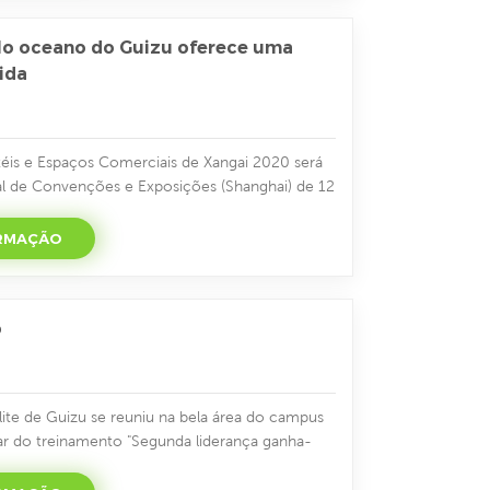
ente in...
tilo oceano do Guizu oferece uma
ida
téis e Espaços Comerciais de Xangai 2020 será
al de Convenções e Exposições (Shanghai) de 12
erindo ao conceito de inovação e tendência,
medida para designers e engenheiros ,
ORMAÇÃO
 de compra única. Como centro econômico,
imo, de inovação tecnológi...
o
lite de Guizu se reuniu na bela área do campus
ar do treinamento "Segunda liderança ganha-
hool" no Yalle Xuan Hotel. Eles convidaram um
s do país, o Sr. Zhang Yi Wu, para transmitir