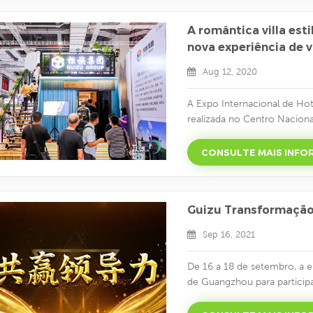
Rudong construiu sucessivam
A romântica villa es
nova experiência de v
Aug 12, 2020
A Expo Internacional de Ho
realizada no Centro Nacion
a 14 de agosto de 2020. Ad
esta exposição é feita sob 
CONSULTE MAIS INF
fornecendo uma plataforma
financeiro, comercial, marít
Guizu Transformaçã
Sep 16, 2021
De 16 a 18 de setembro, a e
de Guangzhou para particip
ganha da Guizu Business Sc
dos dez melhores palestrante