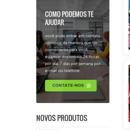
COMO PODEMOS TE
AJUDAR
você pode entrar em contato
conosco da maneira que for
conveniente para você.
estamos disponíveis 24 horas
por dia, 7 dias por semana por
e-mail ou telefone.
CONTATE-NOS
NOVOS PRODUTOS