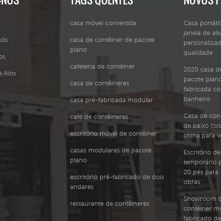
casa móvel convertida
Casa portáti
janela de alt
nós
casa de contêiner de pacote
personalizad
plano
qualidade
os
cafeteria de contêiner
2020 casa d
e-Nos
pacote plano
casa de contêineres
fabricada c
banheiro
casa pré-fabricada modular
Casa de cont
café de contêineres
de baixo cus
escritório móvel de contêiner
china para 
casas modulares de pacote
Escritório d
plano
temporário 
20 pés para 
escritório pré-fabricado de dois
obras
andares
Showroom d
restaurante de contêineres
contêiner mó
fabricado d