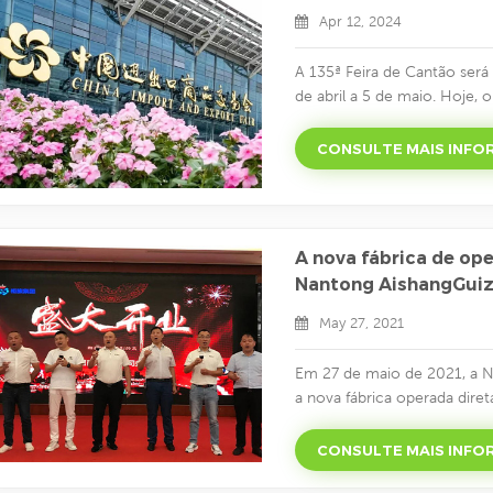
Apr 12, 2024
A 135ª Feira de Cantão será
de abril a 5 de maio. Hoje
da província que um total
comercial para participar da
CONSULTE MAIS INF
características de Hunan de
artifício, máquinas agrícolas,
A nova fábrica de op
Nantong AishangGuizu
inauguração
May 27, 2021
Em 27 de maio de 2021, a N
a nova fábrica operada dire
Quanrong Industrial Park, 
a marca Guizu foi profunda
CONSULTE MAIS INF
uma alta participação de me