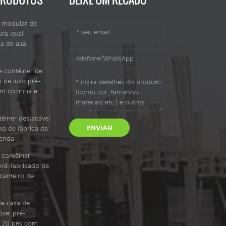
l modular de
ura total
a de alta
e contêiner de
 de luxo pré-
om cozinha e
êiner destacável
ENVIAR
to de fábrica da
venda
e contêiner
pré-fabricado de
canteiro de
e casa de
vel pré-
e 20 pés com