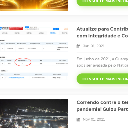
CONSULTE MAIS INF
"habilidades de gerenciame
O grupo Guizu começou co
Atualize para Contrib
com Integridade e Co
Aishangguiz
Jun 01, 2021
Em junho de 2021, a Guangd
após ser avaliada pelo Natio
fiscal de 2020, foi premiada
fortalece ainda mais a con
CONSULTE MAIS INF
integridade, atender cliente
em 2016, Aishanguiz sempre 
Correndo contra o te
pandemia! Guizu Part
Hospitais Fangcang.
Nov 01, 2021