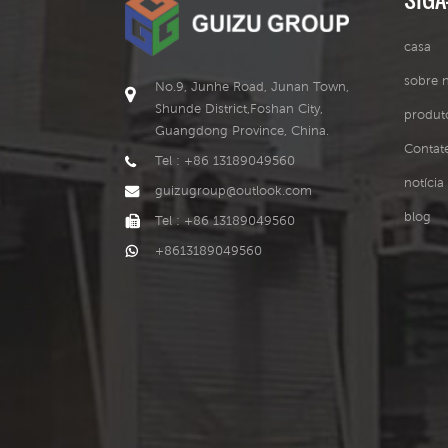
casa
sobre 
No.9, Junhe Road, Junan Town,
Shunde District,Foshan City,
produt
Guangdong Province, China.
Contat
Tel : +86 13189049560
notícia
guizugroup@outlook.com
blog
Tel : +86 13189049560
+8613189049560