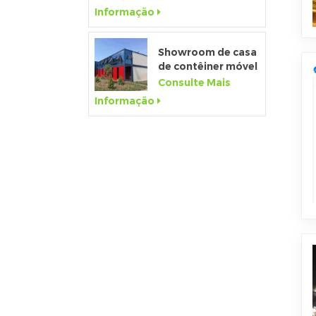
fabricado de 20
Informação
pés para canteiro
de obras
Showroom de casa
de contêiner móvel
pré-fabricado de
Consulte Mais
20 pés com parede
Informação
de vidro