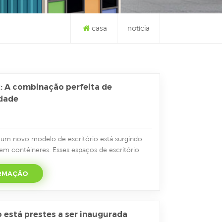
casa
notícia
k: A combinação perfeita de
idade
 um novo modelo de escritório está surgindo
 em contêineres. Esses espaços de escritório
artir de contêineres descartados, apresentam
xíveis, criando uma paisagem urbana vibrante.
ORMAÇÃO
 dos escritórios tradicionais, eles combinam
ferecendo no...
o está prestes a ser inaugurada