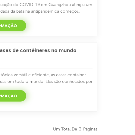
ituação do COVID-19 em Guangzhou atingiu um
odada da batalha antipandêmica começou.
de suas várias filiais em toda a região,
onstrução de hospitais Fangcang em
ORMAÇÃO
yuan, Yunfu e outras áreas. Recentemente,
 COVID-19 eclodiu em Guangdong, espec...
casas de contêineres no mundo
nica versátil e eficiente, as casas container
adas em todo o mundo. Eles são conhecidos por
durabilidade e segurança, tornando-os uma
o temporária após desastres e guerras. Além
ORMAÇÃO
também são amplamente aplicadas em projetos de
ervindo como re...
Um Total De
3
Páginas