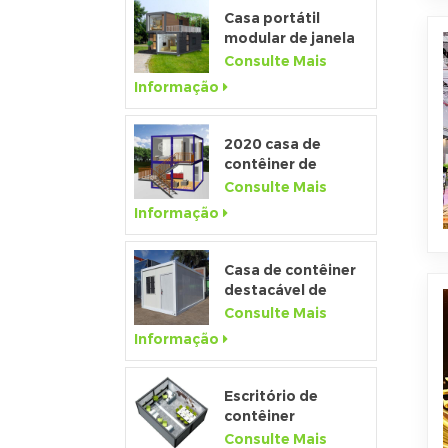
Casa portátil
modular de janela
de altura total
Consulte Mais
personalizada de
Informação
alta qualidade
2020 casa de
contêiner de
pacote plano de
Consulte Mais
luxo pré-fabricada
Informação
com cozinha e
banheiro
Casa de contêiner
destacável de
baixo custo de
Consulte Mais
fábrica da china
Informação
para venda
Escritório de
contêiner
temporário pré-
Consulte Mais