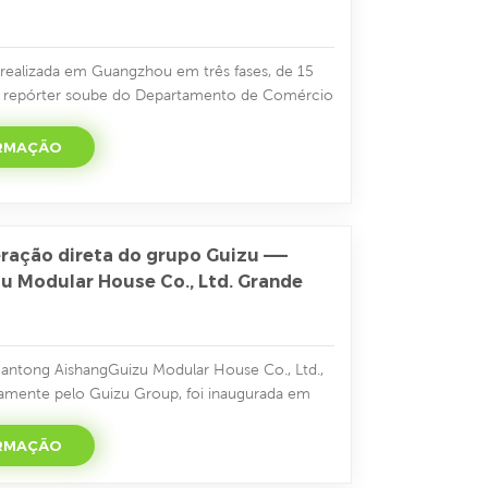
 realizada em Guangzhou em três fases, de 15
, o repórter soube do Departamento de Comércio
 de 456 empresas em Hunan formaram um grupo
 exposição, que irá exibir muitas mercadorias
ORMAÇÃO
 alta qualidade, como cerâmica, fogos de
 produtos de b...
eração direta do grupo Guizu ——
 Modular House Co., Ltd. Grande
antong AishangGuizu Modular House Co., Ltd.,
tamente pelo Guizu Group, foi inaugurada em
Rudong County, Nantong City. Por muito tempo,
mente amada e confiada pelos clientes e tem
ORMAÇÃO
rcado na China Central. No início do século 21,