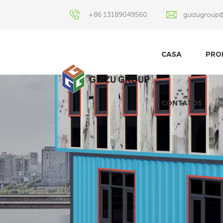
+86 13189049560
guizugroup
CASA
PRO
CONTATOS