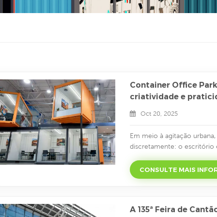
Container Office Par
criatividade e pratic
Oct 20, 2025
Em meio à agitação urbana,
discretamente: o escritório
reaproveitados, criados a p
estética única e layouts fle
CONSULTE MAIS INF
Rompendo com as restrições
criatividade e praticidade, o
A 135ª Feira de Cantã