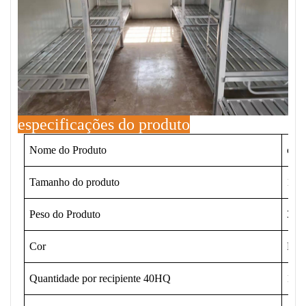
especificações do produto
Nome do Produto
cama
Tamanho do produto
192
Peso do Produto
34,5
Cor
Bra
Quantidade por recipiente 40HQ
120