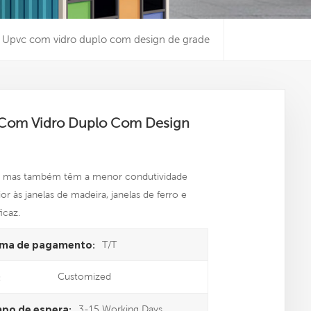
co Upvc com vidro duplo com design de grade
c Com Vidro Duplo Com Design
eis, mas também têm a menor condutividade
 às janelas de madeira, janelas de ferro e
icaz.
T/T
ma de pagamento:
Customized
:
3-15 Working Days
po de espera: