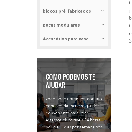
O
j
blocos pré-fabricados
b
peças modulares
C
e
Acessórios para casa
3
COMO PODEMOS TE
AJUDAR
você pode entrar em contato
conosco da maneira que for
conveniente para você.
estamos disponíveis 24 horas
por dia, 7 dias por semana por