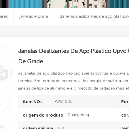
ares
janelas e porta
Janelas deslizantes de aço plásti
Janelas Deslizantes De Aço Plástico Upv
De Grade
As janelas de aço plástico não são apenas bonitas e duráv
térmica. Em termos de economia de energia, é muito superior
janelas de liga de alumínio e é o método de vedação mais ef
PSW-001
item NO.:
For
Guangdong
origem do produto:
cor
120
ordem minima:
tem