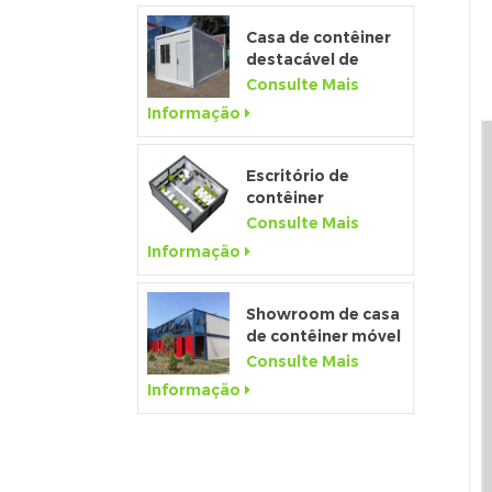
banheiro
Casa de contêiner
destacável de
baixo custo de
Consulte Mais
fábrica da china
Informação
para venda
Escritório de
contêiner
temporário pré-
Consulte Mais
fabricado de 20
Informação
pés para canteiro
de obras
Showroom de casa
de contêiner móvel
pré-fabricado de
Consulte Mais
20 pés com parede
Informação
de vidro