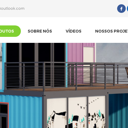
@outlook.com
O Que Você Está Procurando?
DUTOS
SOBRE NÓS
VÍDEOS
NOSSOS PROJE