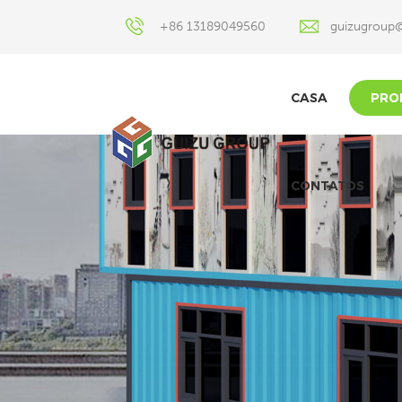
+86 13189049560
guizugroup
CASA
PRO
CONTATOS