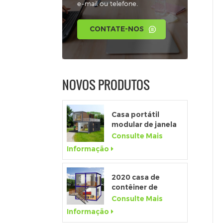
e-mail ou telefone.
CONTATE-NOS
NOVOS PRODUTOS
Casa portátil
modular de janela
de altura total
Consulte Mais
personalizada de
Informação
alta qualidade
2020 casa de
contêiner de
pacote plano de
Consulte Mais
luxo pré-fabricada
Informação
com cozinha e