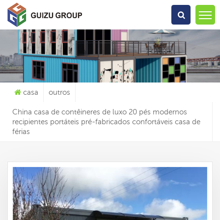
O Que Você Está Procurando?
casa
outros
China casa de contêineres de luxo 20 pés modernos
recipientes portáteis pré-fabricados confortáveis casa de
férias