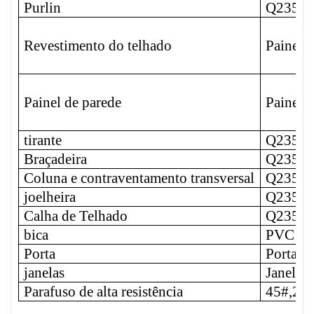
Purlin
Q235B
Revestimento do telhado
Painel 
Painel de parede
Painel 
tirante
Q235B
Braçadeira
Q235B
Coluna e contraventamento transversal
Q235B
joelheira
Q235B
Calha de Telhado
Q235B
bica
PVC
Porta
Porta d
janelas
Janela 
Parafuso de alta resistência
45#,20