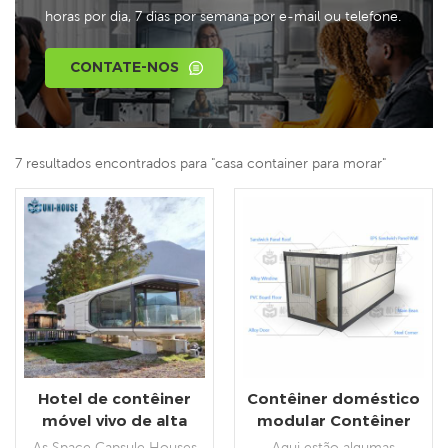
horas por dia, 7 dias por semana por e-mail ou telefone.
CONTATE-NOS
7 resultados encontrados para "casa container para morar"
Hotel de contêiner
Contêiner doméstico
móvel vivo de alta
modular Contêiner
qualidade
dobrável para morar
As Space Capsule Houses
Aqui estão algumas