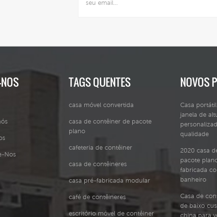
-NOS
TAGS QUENTES
NOVOS 
casa móvel convertida
Casa portáti
janela de alt
nós
casa de contêiner de pacote
personalizad
plano
qualidade
os
cafeteria de contêiner
2020 casa d
e-Nos
pacote plano
casa de contêineres
fabricada c
banheiro
casa pré-fabricada modular
Casa de cont
café de contêineres
de baixo cus
escritório móvel de contêiner
china para 