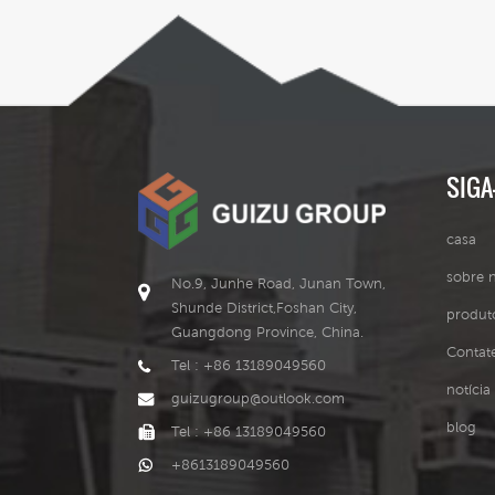
SIGA
casa
sobre 
No.9, Junhe Road, Junan Town,
Shunde District,Foshan City,
produt
Guangdong Province, China.
Contat
Tel : +86 13189049560
notícia
guizugroup@outlook.com
blog
Tel : +86 13189049560
+8613189049560