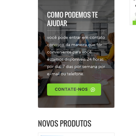
COMO PODEMOS TE
AJUDAR
r
você pode entrar em contato
c
conosco da maneira que for
conveniente para você.
estamos disponíveis 24 horas
por dia, 7 dias por semana por
e-mail ou telefone.
c
a
CONTATE-NOS
p
t
p
NOVOS PRODUTOS
m