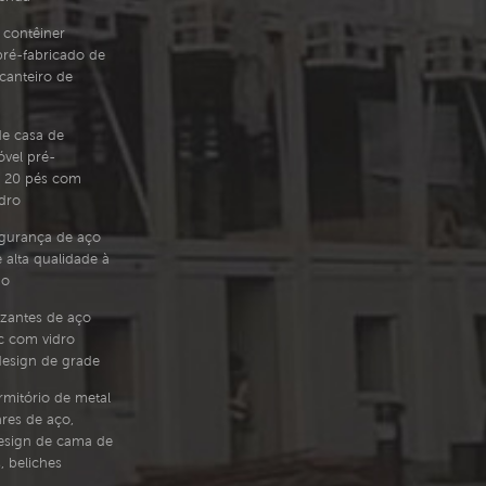
e contêiner
pré-fabricado de
canteiro de
e casa de
vel pré-
e 20 pés com
dro
egurança de aço
e alta qualidade à
go
izantes de aço
c com vidro
esign de grade
mitório de metal
res de aço,
esign de cama de
, beliches