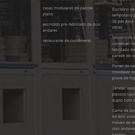
casas modulares de pacote
Escritório d
plano
temporário 
20 pés para 
escritório pré-fabricado de dois
obras
andares
Showroom d
restaurante de contêineres
contêiner mó
fabricado d
parede de vi
Portas de s
inoxidável d
prova de fo
Janelas desl
plástico Upv
duplo com d
Cama de dor
de dois anda
móveis de d
dois andares
baratos