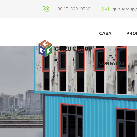
+86 13189049560
guizugroup
CASA
PRO
CONTATOS