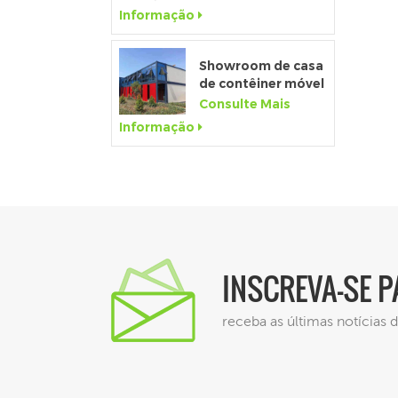
fabricado de 20
Informação
pés para canteiro
de obras
Showroom de casa
de contêiner móvel
pré-fabricado de
Consulte Mais
20 pés com parede
Informação
de vidro
INSCREVA-SE 
receba as últimas notícias