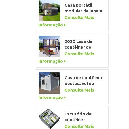
Casa portátil
modular de janela
de altura total
Consulte Mais
personalizada de
Informação
alta qualidade
e
2020 casa de
contêiner de
pacote plano de
Consulte Mais
luxo pré-fabricada
Informação
com cozinha e
a
banheiro
Casa de contêiner
destacável de
baixo custo de
Consulte Mais
q
fábrica da china
e
Informação
para venda
Escritório de
contêiner
temporário pré-
Consulte Mais