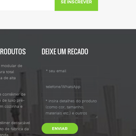
SE INSCREVER
PRODUTOS
DEIXE UM RECADO
l modular de
ura total
a de alta
e contêiner de
 de luxo pré-
om cozinha e
êiner destacável
ENVIAR
to de fábrica da
venda