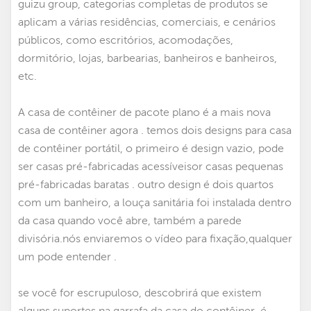
guizu group, categorias completas de produtos se
aplicam a várias residências, comerciais, e cenários
públicos, como escritórios, acomodações,
dormitório, lojas, barbearias, banheiros e banheiros,
etc.
A casa de contêiner de pacote plano é a mais nova
casa de contêiner agora . temos dois designs para casa
de contêiner portátil
,
o primeiro é design vazio, pode
ser
casas pré-fabricadas acessíveis
or
casas pequenas
pré-fabricadas baratas
. outro design é dois quartos
com um banheiro, a louça sanitária foi instalada dentro
da casa quando você abre, também a parede
divisória.nós enviaremos o vídeo para fixação,qualquer
um pode entender .
se você for escrupuloso, descobrirá que existem
alguns suportes na garrafa da casa do contêiner, é