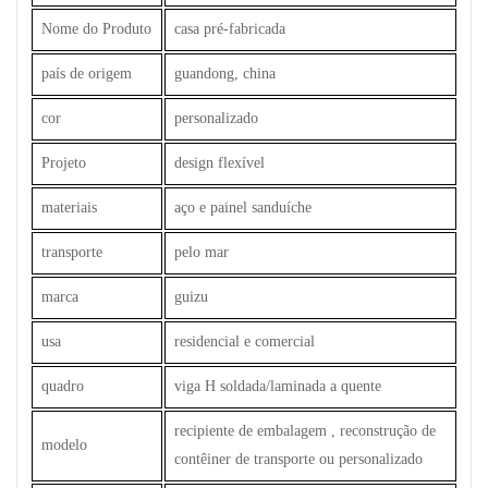
Nome do Produto
casa pré-fabricada
país de origem
guandong, china
cor
personalizado
Projeto
design flexível
materiais
aço e painel sanduíche
transporte
pelo mar
marca
guizu
usa
residencial e comercial
quadro
viga H soldada/laminada a quente
recipiente de embalagem , reconstrução de
modelo
contêiner de transporte ou personalizado