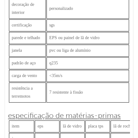
decoração de
personalizado
interior
certificação
sgs
parede e telhado
EPS ou painel de lã de vidro
janela
pvc ou liga de alumínio
padrão de aço
q235
carga de vento
<35m/s
resistência a
7 resistente à fissão
terremotos
especificação de matérias-primas
item
eps
lã de vidro
placa tps
lã de rocha