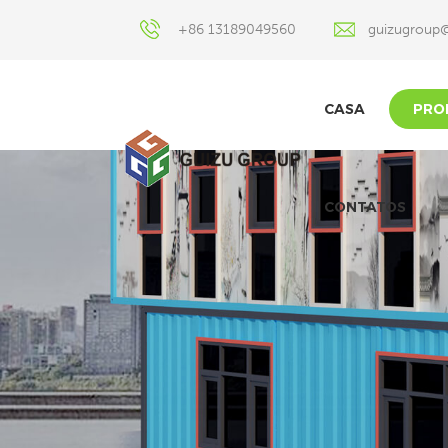
+86 13189049560
guizugroup
CASA
PRO
CONTATOS