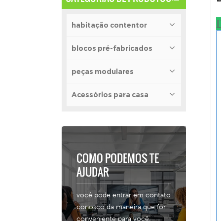
D
habitação contentor
blocos pré-fabricados
peças modulares
Acessórios para casa
COMO PODEMOS TE
AJUDAR
você pode entrar em contato
conosco da maneira que for
conveniente para você.