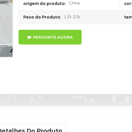
China
origem do produto:
cor
1.2t-3.5t
Peso do Produto:
tem
PERGUNTE AGORA
Detalhes Do Produto