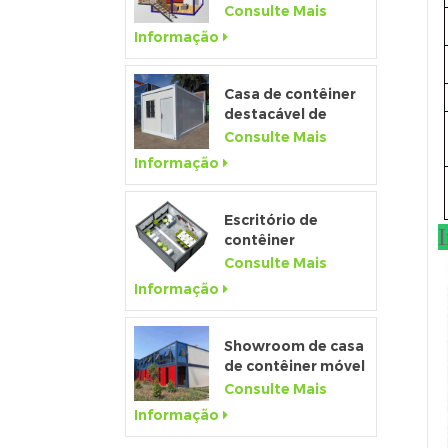
pacote plano de
Consulte Mais
luxo pré-fabricada
Informação
com cozinha e
banheiro
Casa de contêiner
destacável de
baixo custo de
Consulte Mais
fábrica da china
Informação
para venda
Escritório de
I
contêiner
temporário pré-
Consulte Mais
fabricado de 20
Informação
pés para canteiro
de obras
Showroom de casa
de contêiner móvel
pré-fabricado de
Consulte Mais
20 pés com parede
Informação
de vidro