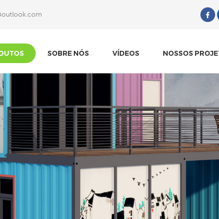
@outlook.com
O Que Você Está Procurando?
DUTOS
SOBRE NÓS
VÍDEOS
NOSSOS PROJE