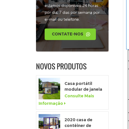
estamos disponíveis 24 horas
por dia, 7 dias por semana por
e-mail ou telefone.
CONTATE-NOS
NOVOS PRODUTOS
Casa portátil
modular de janela
de altura total
Consulte Mais
personalizada de
Informação
alta qualidade
2020 casa de
contêiner de