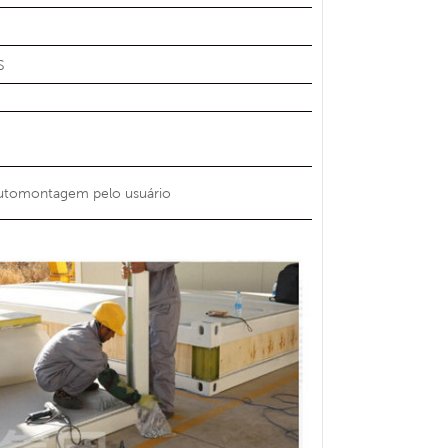
S
 automontagem pelo usuário