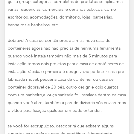
guizu group, categorias completas de produtos se aplicam a
várias residências, comerciais, e cenários públicos, como
escritórios, acomodações, dormitório, lojas, barbearias,
banheiros e banheiros, etc.
dobrável
A casa de contêineres é a mais nova casa de
contêineres agora,não'não precisa de nenhuma ferramenta
quando você instala também não mais de 5 minutos para
instalação.temos dois projetos para a casa de contêineres de
instalação rápida, o primeiro é design vazio,pode ser
casa pré-
fabricada móvel
,
pequena casa de contêiner
ou casa de
contêiner dobrável de 20 pés. outro design é dois quartos
com um banheiro,a louça sanitária foi instalada dentro da casa
quando você abre, também a parede divisória.nós enviaremos
o vídeo para fixação,qualquer um pode entender.
se você for escrupuloso, descobrirá que existem alguns
suportes na garrafa da casa do contêiner, é importante