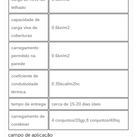
telhado
capacidade de
carga viva de
0.6kn/m2
coberturas
carregamento
permitido na
0.6kn/m2
parede
coeficiente de
condutividade
0.35kcal/m2hc
térmica
tempo de entrega
cerca de 15-20 dias úteis
carregamento de
4 conjuntos/20gp,8 conjuntos/40hq
contêiner
campo de aplicação