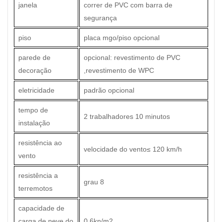
janela
correr de PVC com barra de
segurança
piso
placa mgo/piso opcional
parede de
opcional: revestimento de PVC
decoração
,revestimento de WPC
eletricidade
padrão opcional
tempo de
2 trabalhadores 10 minutos
instalação
resistência ao
velocidade do vento
≤
120 km/h
vento
resistência a
grau 8
terremotos
capacidade de
carga de neve do
0.6kn/m2