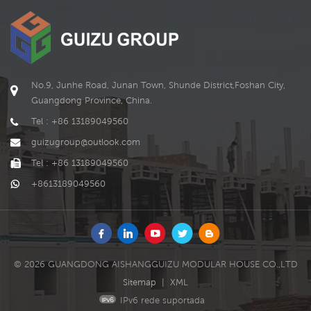
divisória.nós enviaremos o
vídeo para fixação, qualquer
um pode entender. se você
for escrupuloso, descobrirá
que existem alguns suportes
na garrafa da casa do
No.9, Junhe Road, Junan Town, Shunde District,Foshan City,
contêiner, é importante
Guangdong Province, China.
manter o equilíbrio no solo,
Tel : +86 13189049560
para que você possa ajustar
o equilíbrio se sua terra não
guizugroup@outlook.com
for uma base plana.
Tel : +86 13189049560
+8613189049560
© 2026 GUANGDONG AISHANGGUIZU MODULAR HOUSE CO.,LTD
Sitemap
|
XML
IPv6 rede suportada