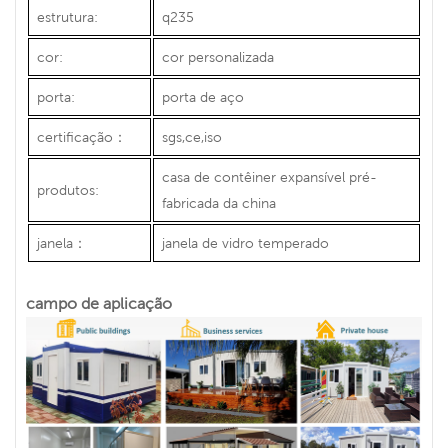
estrutura:
q235
cor:
cor personalizada
porta:
porta de aço
certificação
：
sgs,ce,iso
casa de contêiner expansível pré-
produtos:
fabricada da china
janela
：
janela de vidro temperado
campo de aplicação