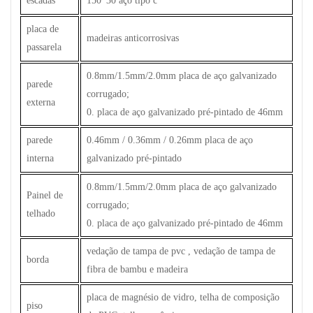
escadas
150*30 aço tipo c
placa de
madeiras anticorrosivas
passarela
0.8mm/1.5mm/2.0mm placa de aço galvanizado
parede
corrugado;
externa
0. placa de aço galvanizado pré-pintado de 46mm
parede
0.46mm / 0.36mm / 0.26mm placa de aço
interna
galvanizado pré-pintado
0.8mm/1.5mm/2.0mm placa de aço galvanizado
Painel de
corrugado;
telhado
0. placa de aço galvanizado pré-pintado de 46mm
vedação de tampa de pvc , vedação de tampa de
borda
fibra de bambu e madeira
placa de magnésio de vidro, telha de composição
piso