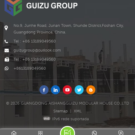
modificações. a loja de
contêineres é um dos
produtos da GUIZU.
No.9, Junhe Road, Junan Town, Shunde District,Foshan City,
Guangdong Province, China.
Tel : +86 13189049560
guizugroup@outlook.com
Tel : +86 13189049560
+8613189049560
© 2026 GUANGDONG AISHANGGUIZU MODULAR HOUSE CO.,LTD
Sitemap
|
XML
IPv6 rede suportada