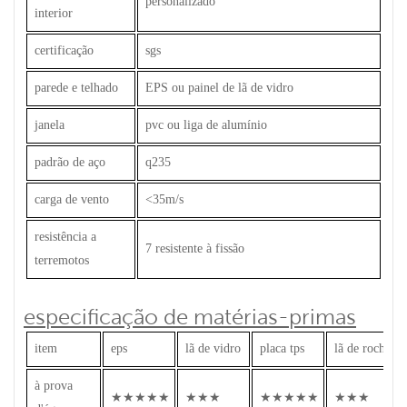
personalizado
interior
certificação
sgs
parede e telhado
EPS ou painel de lã de vidro
janela
pvc ou liga de alumínio
padrão de aço
q235
carga de vento
<35m/s
resistência a
7 resistente à fissão
terremotos
especificação de matérias-primas
item
eps
lã de vidro
placa tps
lã de rocha
à prova
★★★★★
★★★
★★★★★
★★★