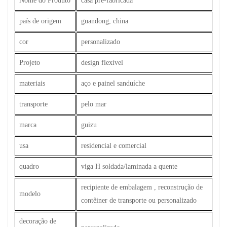
Nome do Produto
casa pré-fabricada
país de origem
guandong, china
cor
personalizado
Projeto
design flexível
materiais
aço e painel sanduíche
transporte
pelo mar
marca
guizu
usa
residencial e comercial
quadro
viga H soldada/laminada a quente
recipiente de embalagem , reconstrução de
modelo
contêiner de transporte ou personalizado
decoração de