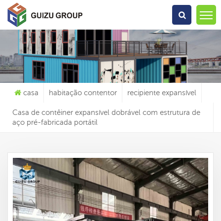
O Que Você Está Procurando?
casa
habitação contentor
recipiente expansível
Casa de contêiner expansível dobrável com estrutura de
aço pré-fabricada portátil